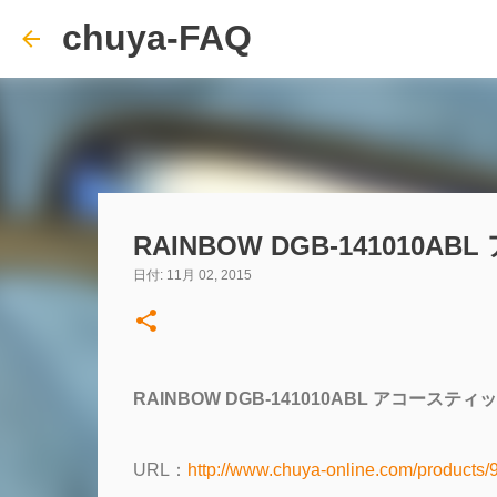
chuya-FAQ
RAINBOW DGB-14101
日付:
11月 02, 2015
RAINBOW DGB-141010ABL アコース
URL：
http://www.chuya-online.com/products/